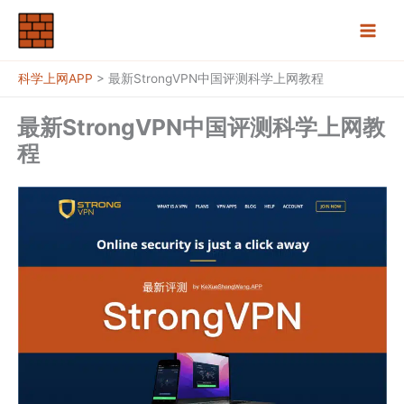
跳
至
内
容
科学上网APP
>
最新StrongVPN中国评测科学上网教程
最新StrongVPN中国评测科学上网教
程